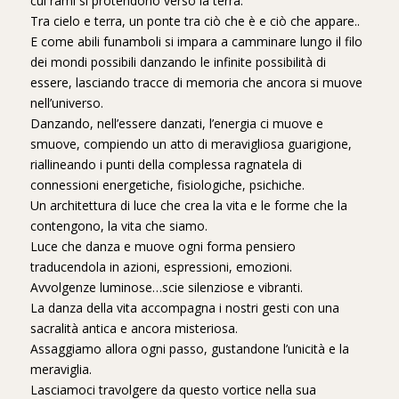
cui rami si protendono verso la terra.
Tra cielo e terra, un ponte tra ciò che è e ciò che appare..
E come abili funamboli si impara a camminare lungo il filo
dei mondi possibili danzando le infinite possibilità di
essere, lasciando tracce di memoria che ancora si muove
nell’universo.
Danzando, nell’essere danzati, l’energia ci muove e
smuove, compiendo un atto di meravigliosa guarigione,
riallineando i punti della complessa ragnatela di
connessioni energetiche, fisiologiche, psichiche.
Un architettura di luce che crea la vita e le forme che la
contengono, la vita che siamo.
Luce che danza e muove ogni forma pensiero
traducendola in azioni, espressioni, emozioni.
Avvolgenze luminose…scie silenziose e vibranti.
La danza della vita accompagna i nostri gesti con una
sacralità antica e ancora misteriosa.
Assaggiamo allora ogni passo, gustandone l’unicità e la
meraviglia.
Lasciamoci travolgere da questo vortice nella sua