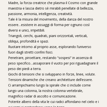
Madre, la forza creatrice che plasma il Cosmo con grande
maestria e lascia dietro sè mirabili penellate di bellezza,
passione, armonia, intelligenza, creatività.
Tale è la misura del movimento, della danza del nostro
essere…esistere in assaggi di forma per ognuno così
diversi e unici, irripetibili.
Triangoli, cerchi, quadrati, piani orizzontali, verticali,
obliqui, profondità e spazi.
Ruotare intorno al proprio asse, esplorando l’universo
fuori dagli stretti confini fisici.
Penetrare, piroettare, restando “sospesi” in assenza di
peso specifico…assaporare il vuoto per poi riguadagnare il
peso dei piedi a terra.
Giochi di tensioni che si sviluppano in forze, linee, volute.
Tensioni dinamiche che creano architetture dell’essere.
Ci arrampichiamo lungo la spirale che ci include come
lungo una colonna, la nostra colonna vertebrale,
magnifico radar di ascolto e comunicazione.
Potente albero della vita le cui radici affondano nel cielo e i